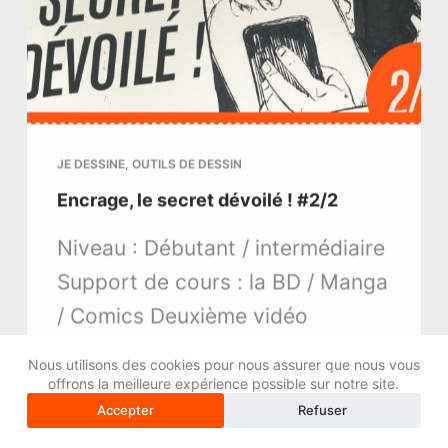
JE DESSINE
,
OUTILS DE DESSIN
Encrage, le secret dévoilé ! #2/2
Niveau : Débutant / intermédiaire
Support de cours : la BD / Manga
/ Comics Deuxième vidéo
consacrée à l’encrage. Comme
Nous utilisons des cookies pour nous assurer que nous vous
promis nous allons voir ce qui
offrons la meilleure expérience possible sur notre site.
fait qu’un encrage est réussit. Je
Accepter
Refuser
vous révélerai le secret qu’utilise