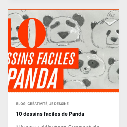
BLOG
,
CRÉATIVITÉ
,
JE DESSINE
10 dessins faciles de Panda