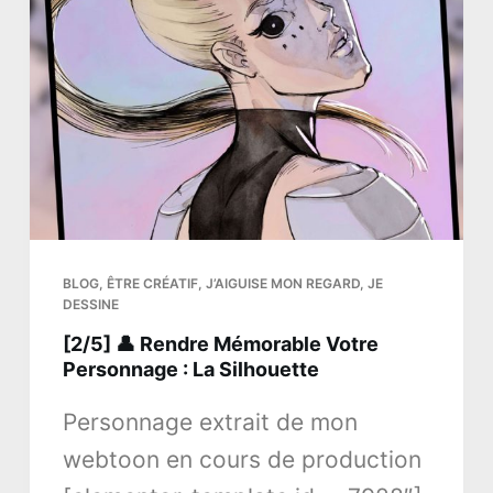
n
u
BLOG
,
ÊTRE CRÉATIF
,
J’AIGUISE MON REGARD
,
JE
DESSINE
[2/5] 👤 Rendre Mémorable Votre
Personnage : La Silhouette
Personnage extrait de mon
webtoon en cours de production