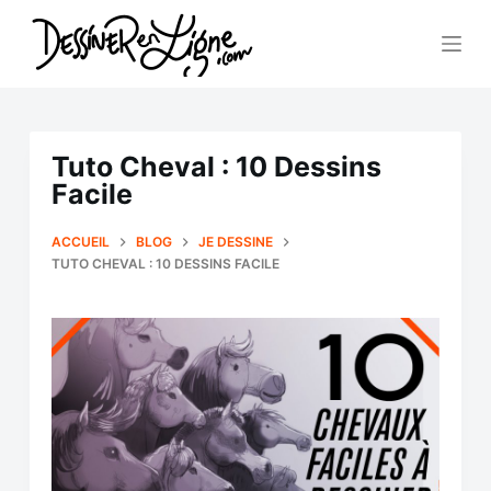
P
a
s
s
Tuto Cheval : 10 Dessins
e
Facile
r
ACCUEIL
BLOG
JE DESSINE
a
TUTO CHEVAL : 10 DESSINS FACILE
u
c
o
n
t
e