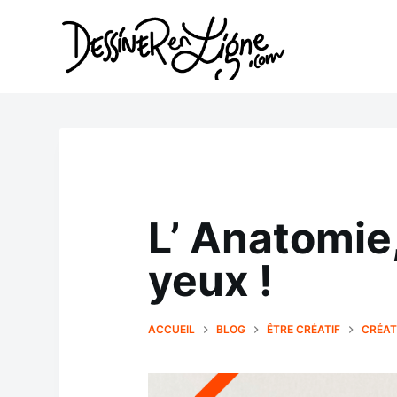
P
a
s
s
e
r
a
L’ Anatomie,
u
c
yeux !
o
n
ACCUEIL
BLOG
ÊTRE CRÉATIF
CRÉAT
t
e