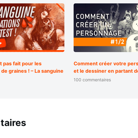
t pas fait pour les
Comment créer votre per
de graines ! – La sanguine
et le dessiner en partant d
100 commentaires
taires