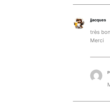
jjacques
très bon
Merci
P
M