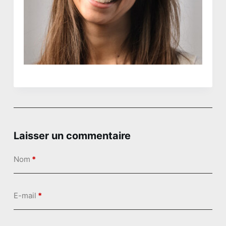
n
u
Laisser un commentaire
Nom
*
E-mail
*