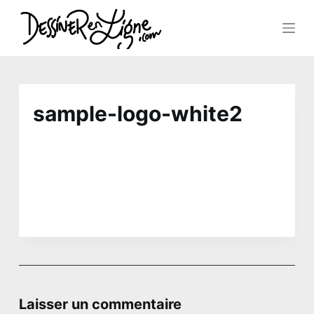
P
a
s
s
sample-logo-white2
e
r
a
u
c
o
n
t
e
Laisser un commentaire