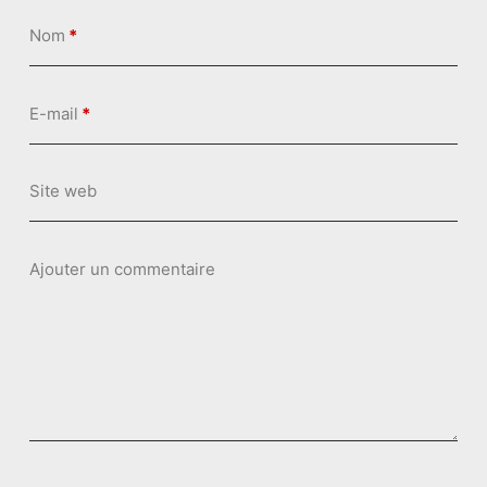
n
Nom
*
u
E-mail
*
Site web
Ajouter un commentaire