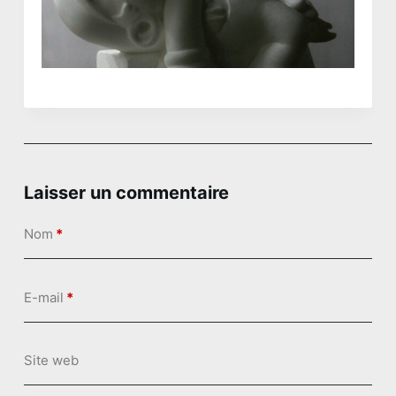
n
u
Laisser un commentaire
Nom
*
E-mail
*
Site web