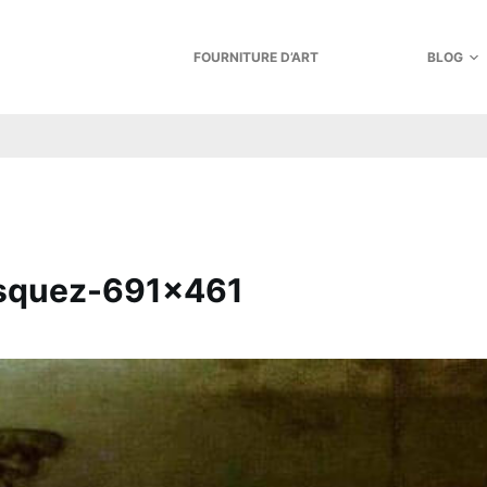
FOURNITURE D’ART
BLOG
asquez-691×461