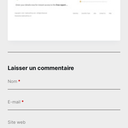
n
u
Laisser un commentaire
Nom
*
E-mail
*
Site web