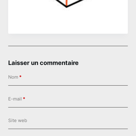
n
u
Laisser un commentaire
Nom
*
E-mail
*
Site web