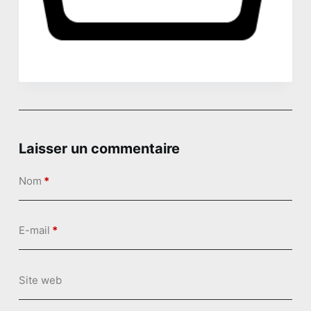
n
u
Laisser un commentaire
Nom
*
E-mail
*
Site web