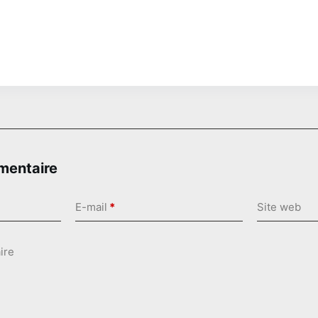
mentaire
E-mail
*
Site web
ire